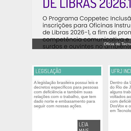
Oficia de Tecn
LEGISLAÇÃO
UFRJ INC
A legislação brasileira possui leis e
Dentro da 
decretos específicos para pessoas
do Rio de 
com deficiência e também suas
alguns tra
relações com o trabalho, que tem
voltados a
dado norte e embasamento para
com deficiê
seguir com nossas ações.
DosVox e o
em Tecnolo
LEIA
MAIS