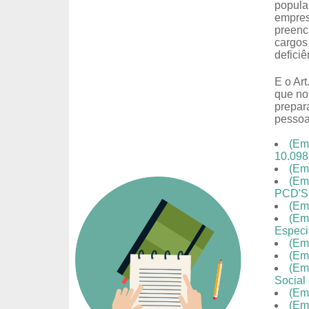
popula
empres
preenc
cargos
deficiê
E o Art
que nos
prepar
pessoa
(Em
10.098
(Em
(Em
PCD'S
(Em
(Em
Especi
(Em
(Em
(Eme
Social
(Eme
(Em