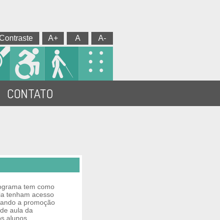
Contraste
A+
A
A-
CONTATO
ograma tem como
cia tenham acesso
isando a promoção
 de aula da
os alunos,