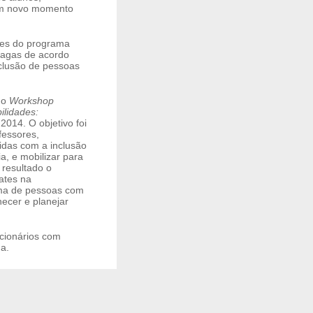
 um novo momento
ões do programa
vagas de acordo
nclusão de pessoas
do
Workshop
ilidades:
2014. O objetivo foi
fessores,
vidas com a inclusão
a, e mobilizar para
resultado o
ates na
ma de pessoas com
ecer e planejar
cionários com
a.