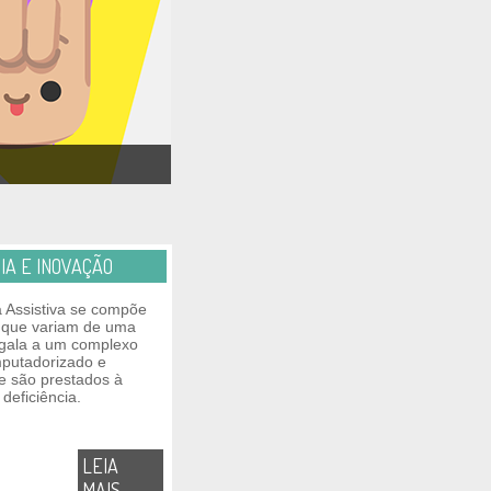
IA E INOVAÇÃO
a Assistiva se compõe
 que variam de uma
gala a um complexo
putadorizado e
ue são prestados à
deficiência.
LEIA
MAIS