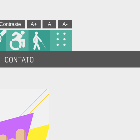
Contraste
A+
A
A-
CONTATO