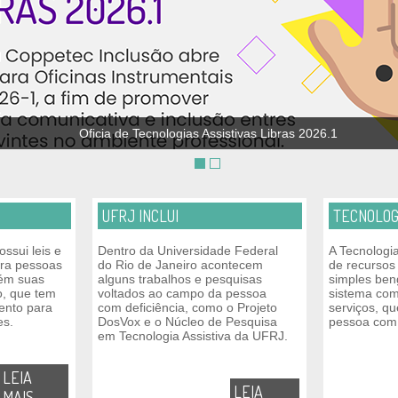
Oficia de Tecnologias Assistivas Libras 2026.1
UFRJ INCLUI
TECNOLOG
ossui leis e
Dentro da Universidade Federal
A Tecnologi
ara pessoas
do Rio de Janeiro acontecem
de recursos
bém suas
alguns trabalhos e pesquisas
simples ben
o, que tem
voltados ao campo da pessoa
sistema com
ento para
com deficiência, como o Projeto
serviços, q
es.
DosVox e o Núcleo de Pesquisa
pessoa com 
em Tecnologia Assistiva da UFRJ.
LEIA
LEIA
MAIS