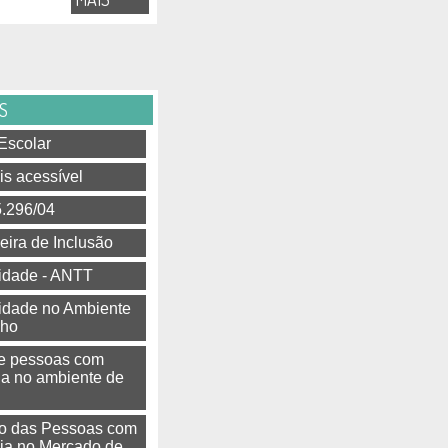
S
Escolar
is acessível
5.296/04
leira de Inclusão
lidade - ANTT
lidade no Ambiente
lho
e pessoas com
ia no ambiente de
ão das Pessoas com
cia no Mercado de