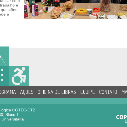
unicar com
trabalho e
e questões
dade e
OGRAMA
AÇÕES
OFICINA DE LIBRAS
EQUIPE
CONTATO
MA
nológica CGTEC-CT2
0, Bloco 1
 Universitária