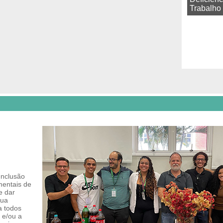
Trabalho
nclusão
mentais de
e dar
gua
a todos
 e/ou a