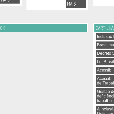
MAIS
OOK
CARTILHA
Inclusão 
Brasil ma
Decreto 
Lei Brasi
Acessibi
Acessibi
de Traba
Gestão d
deficiênc
trabalho
A Inclus
Deficiên