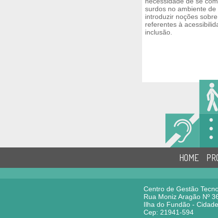
necessidade de se com
surdos no ambiente de 
introduzir noções sobr
referentes à acessibili
inclusão.
HOME
PR
Centro de Gestão Tec
Rua Moniz Aragão Nº 36
Ilha do Fundão - Cidade
Cep: 21941-594